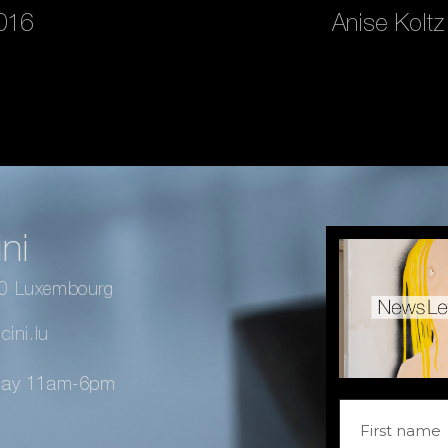
2016
Anise Koltz
ni
40 Luxembourg
ini.lu
day 11am-6pm