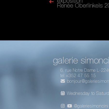
exposition
Renée Oberlinkels 
galerie simonci
6, rue Notre Dame L-22
tel +352 47 55 15
bonjour@galeriesimonc
Wednesday to Satur
@galeriesimoncini