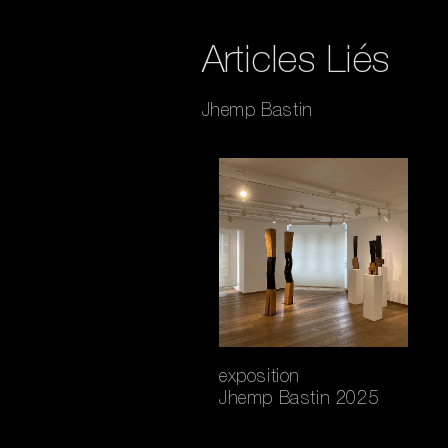
g
A
e
er
er
p
Articles Liés
p
Jhemp Bastin
exposition
Jhemp Bastin 2025