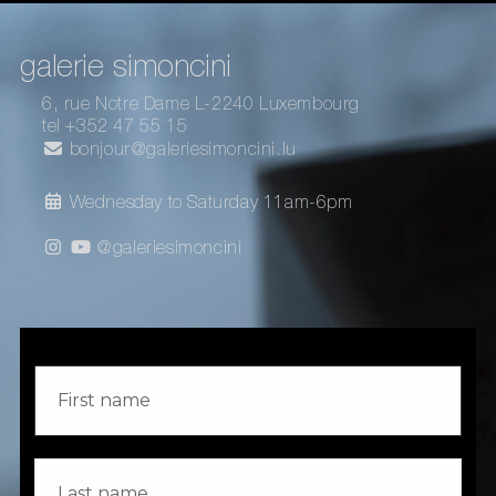
galerie simoncini
6, rue Notre Dame L-2240 Luxembourg
tel +352 47 55 15
bonjour@galeriesimoncini.lu
Wednesday to Saturday 11am-6pm
@galeriesimoncini