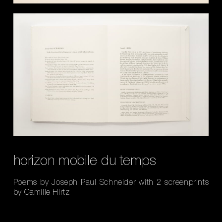
horizon mobile du temps
Poems by Joseph Paul Schneider with 2 screenprints
by Camille Hirtz