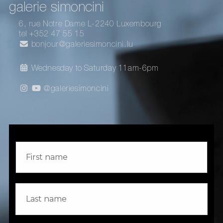
galerie simoncini
6, rue Notre Dame L-2240 Luxembourg
tel +352 47 55 15
bonjour@galeriesimoncini.lu
Wednesday to Saturday 11am-6pm
@galeriesimoncini