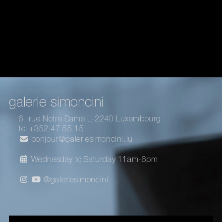
galerie simoncini
6, rue Notre Dame L-2240 Luxembourg
tel +352 47 55 15
bonjour@galeriesimoncini.lu
Wednesday to Saturday 11am-6pm
@galeriesimoncini