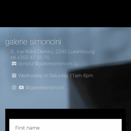
galerie simoncini
6, rue Notre Dame L-2240 Luxembourg
tel +352 47 55 15
bonjour@galeriesimoncini.lu
Wednesday to Saturday 11am-6pm
@galeriesimoncini