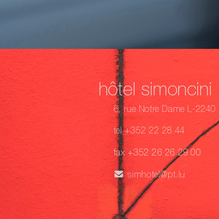
hôtel simoncini
6, rue Notre Dame L-2240
tel +352 22 28 44
fax +352 26 26 29 00
simhotel@pt.lu