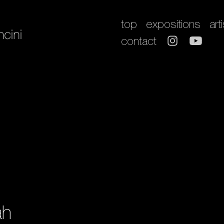
top
expositions
art
contact
ah