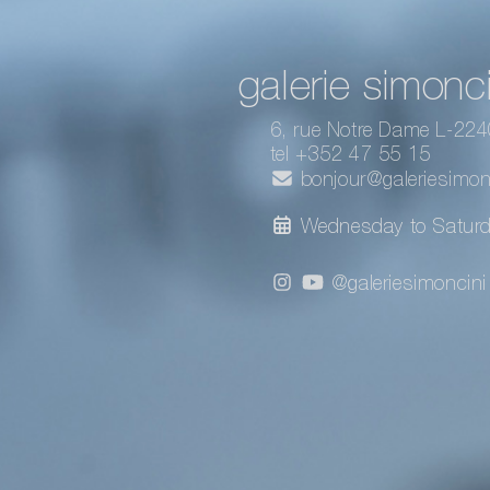
galerie simonci
6, rue Notre Dame L-22
tel +352 47 55 15
bonjour@galeriesimonc
Wednesday to Satur
@galeriesimoncini