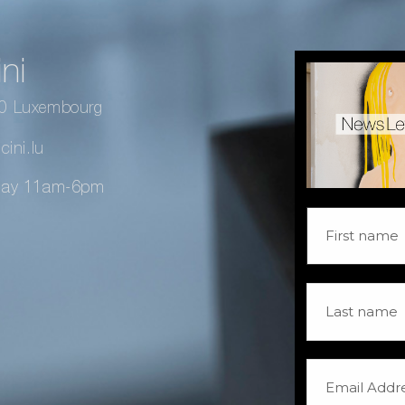
ni
40 Luxembourg
ini.lu
day 11am-6pm