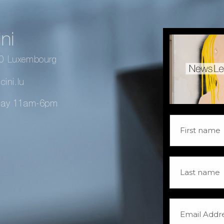
ni
40 Luxembourg
ini.lu
day 11am-6pm