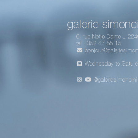
galerie simonci
6, rue Notre Dame L-22
tel +352 47 55 15
bonjour@galeriesimonc
Wednesday to Satur
@galeriesimoncini