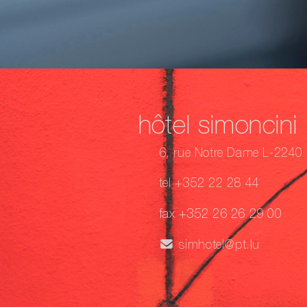
hôtel simoncini
6, rue Notre Dame L-2240
tel +352 22 28 44
fax +352 26 26 29 00
simhotel@pt.lu