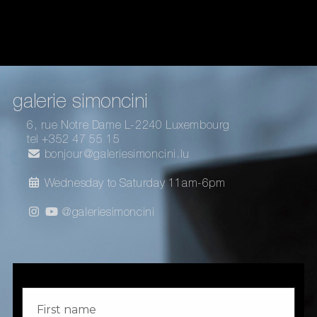
galerie simoncini
6, rue Notre Dame L-2240 Luxembourg
tel +352 47 55 15
bonjour@galeriesimoncini.lu
Wednesday to Saturday 11am-6pm
@galeriesimoncini