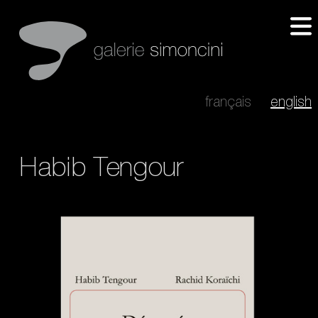
français
english
Habib Tengour