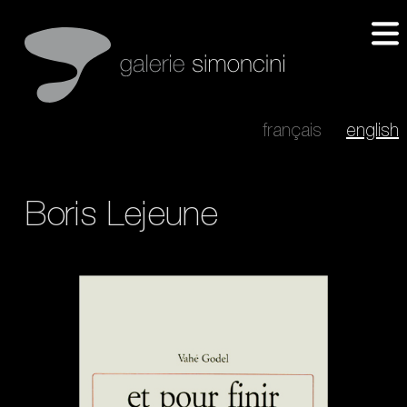
français
english
Boris Lejeune