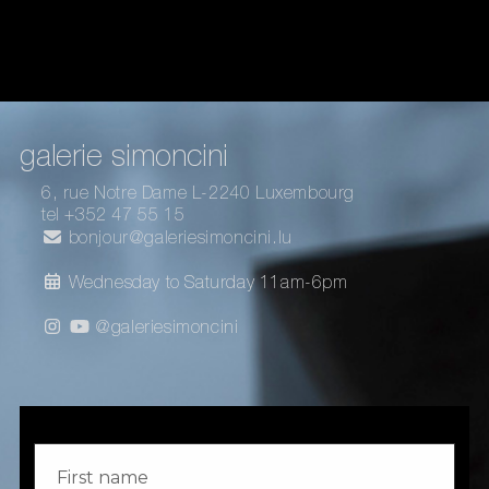
galerie simoncini
6, rue Notre Dame L-2240 Luxembourg
tel +352 47 55 15
bonjour@galeriesimoncini.lu
Wednesday to Saturday 11am-6pm
@galeriesimoncini