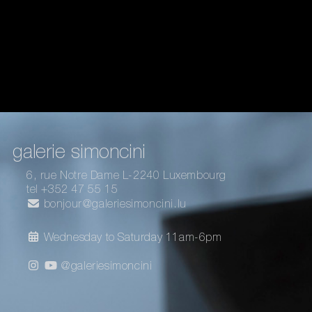
galerie simoncini
6, rue Notre Dame L-2240 Luxembourg
tel +352 47 55 15
bonjour@galeriesimoncini.lu
Wednesday to Saturday 11am-6pm
@galeriesimoncini