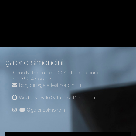
galerie simoncini
6, rue Notre Dame L-2240 Luxembourg
tel +352 47 55 15
bonjour@galeriesimoncini.lu
Wednesday to Saturday 11am-6pm
@galeriesimoncini