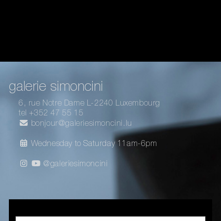
galerie simoncini
6, rue Notre Dame L-2240 Luxembourg
tel +352 47 55 15
bonjour@galeriesimoncini.lu
Wednesday to Saturday 11am-6pm
@galeriesimoncini