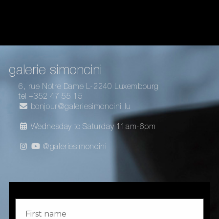
galerie simoncini
6, rue Notre Dame L-2240 Luxembourg
tel +352 47 55 15
bonjour@galeriesimoncini.lu
Wednesday to Saturday 11am-6pm
@galeriesimoncini